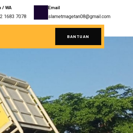
p / WA
Email
2 1683 7078
slametmagetan08@gmail.com
BANTUAN