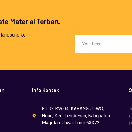
te Material Terbaru
 langsung ke
an
Info Kontak
S
RT 02 RW 04, KARANG JOWO,
T
Nguri, Kec. Lembeyan, Kabupaten
p
Magetan, Jawa Timur 63372
p