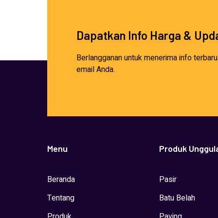
Dapatkan Info Harga & Upda
Berlangganan untuk menerima info terbaru
email Anda.
Menu
Produk Unggul
Beranda
Pasir
Tentang
Batu Belah
Produk
Paving