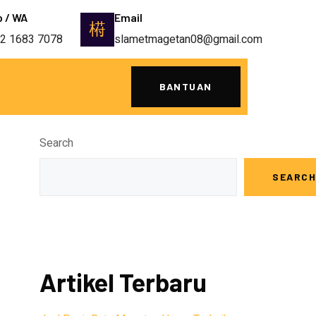
p / WA
Email
2 1683 7078
slametmagetan08@gmail.com
BANTUAN
Search
SEARCH
Artikel Terbaru