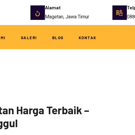
Alamat
Tel
Magetan, Jawa Timur
088
AMI
GALERI
BLOG
KONTAK
tan Harga Terbaik –
ggul